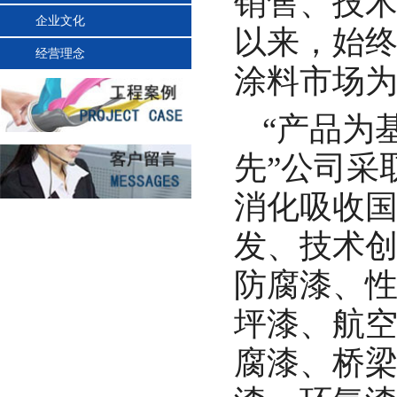
销售、技
企业文化
以来，始
经营理念
涂料市场
“产品为
先”公司采
消化吸收
发、技术
防腐漆、
坪漆、航
腐漆、桥